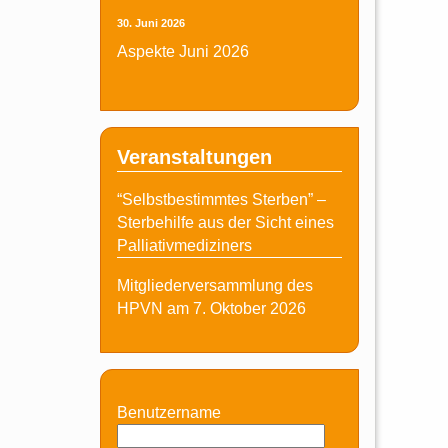
30. Juni 2026
Aspekte Juni 2026
Veranstaltungen
“Selbstbestimmtes Sterben” –
Sterbehilfe aus der Sicht eines
Palliativmediziners
Mitgliederversammlung des
HPVN am 7. Oktober 2026
Benutzername