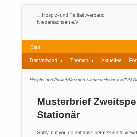
Start
Der Verband
Themen
Aktuelles
For
Hospiz- und PalliativVerband Niedersachsen
>
HPVN D
Musterbrief Zweitsp
Stationär
Sorry, but you do not have permission to view t