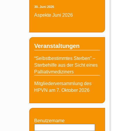
30. Juni 2026
Aspekte Juni 2026
Veranstaltungen
“Selbstbestimmtes Sterben” –
Sterbehilfe aus der Sicht eines
Palliativmediziners
Mitgliederversammlung des
HPVN am 7. Oktober 2026
Benutzername