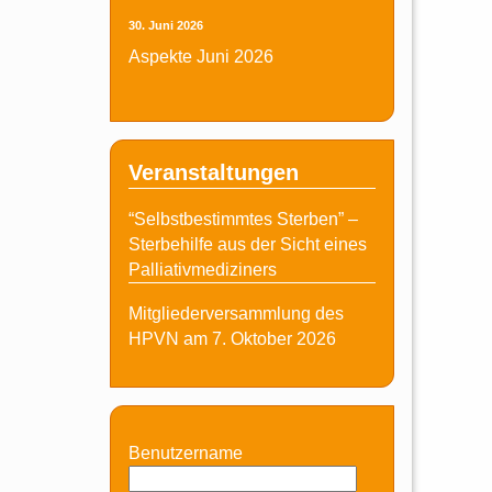
30. Juni 2026
Aspekte Juni 2026
Veranstaltungen
“Selbstbestimmtes Sterben” –
Sterbehilfe aus der Sicht eines
Palliativmediziners
Mitgliederversammlung des
HPVN am 7. Oktober 2026
Benutzername