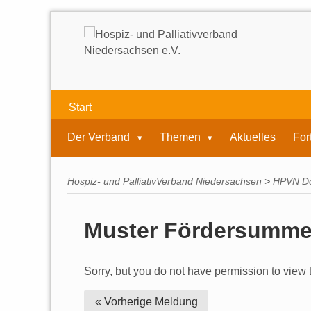
Start
Der Verband
Themen
Aktuelles
For
Hospiz- und PalliativVerband Niedersachsen
>
HPVN D
Muster Fördersumme
Sorry, but you do not have permission to view t
« Vorherige
Meldung