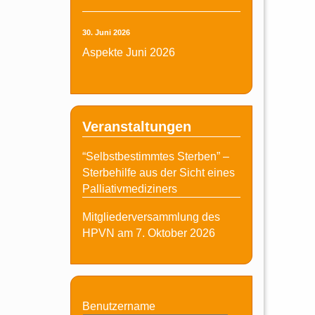
30. Juni 2026
Aspekte Juni 2026
Veranstaltungen
“Selbstbestimmtes Sterben” –
Sterbehilfe aus der Sicht eines
Palliativmediziners
Mitgliederversammlung des
HPVN am 7. Oktober 2026
Benutzername