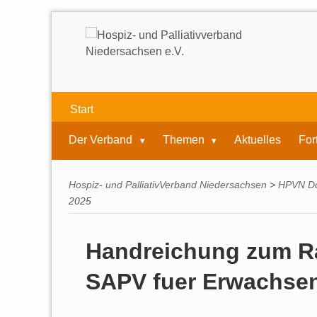
Start
Der Verband
Themen
Aktuelles
For
Hospiz- und PalliativVerband Niedersachsen
>
HPVN D
2025
Handreichung zum R
SAPV fuer Erwachsen