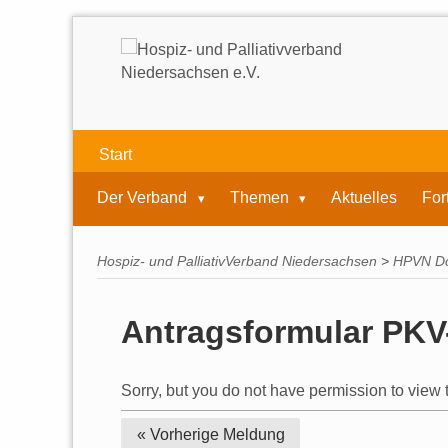
Start
Der Verband
Themen
Aktuelles
For
Hospiz- und PalliativVerband Niedersachsen
>
HPVN D
Antragsformular PKV
Sorry, but you do not have permission to view t
« Vorherige
Meldung