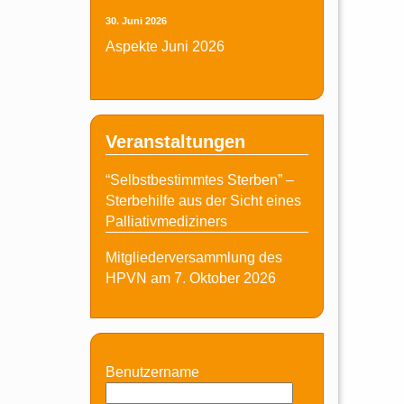
30. Juni 2026
Aspekte Juni 2026
Veranstaltungen
“Selbstbestimmtes Sterben” –
Sterbehilfe aus der Sicht eines
Palliativmediziners
Mitgliederversammlung des
HPVN am 7. Oktober 2026
Benutzername